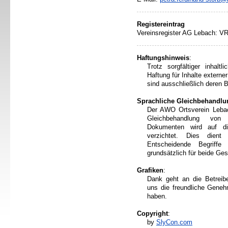
Registereintrag
Vereinsregister AG Lebach: V
Haftungshinweis
:
Trotz sorgfältiger inhalt
Haftung für Inhalte externer
sind ausschließlich deren B
Sprachliche Gleichbehandlu
Der AWO Ortsverein Lebac
Gleichbehandlung von 
Dokumenten wird auf die
verzichtet. Dies dient 
Entscheidende Begriffe
grundsätzlich für beide Ges
Grafiken
:
Dank geht an die Betreib
uns die freundliche Genehm
haben.
Copyright
:
by
SlyCon.com