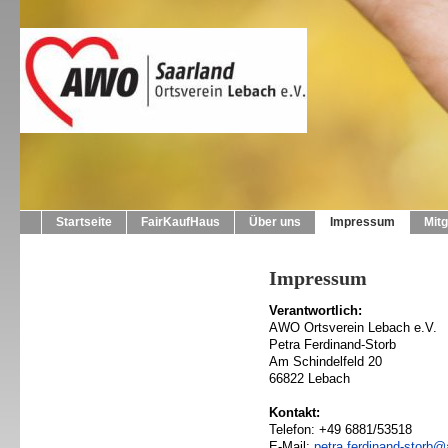
Startseite
FairKaufHaus
Über uns
Impressum
Mitg
Impressum
Verantwortlich:
AWO Ortsverein Lebach e.V.
Petra Ferdinand-Storb
Am Schindelfeld 20
66822 Lebach
Kontakt:
Telefon: +49 6881/53518
E-Mail:
petra.ferdinand-storb